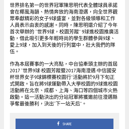
世界排名第一的世界冠軍陳思明代表全體球員承諾
會在椰風海韻、熱情奔放的海南澄邁，向全世界觀
眾奉獻精彩的女子9球盛宴，並對各級領導和工作
人員表示由衷的感謝。同時，陳思明還介紹了今年
首次舉辦的 “世界9球，校園芳蹤” 9球進校園推廣活
動，借此吸引更多年輕時尚的學生群體參與9球、
愛上9球，加入到天後的行列當中，壯大我們的隊
伍。
作為本屆賽事的一大亮點，中台協牽頭主辦的首屆
2017 “世界9球·校園芳蹤暨2017海南澄邁·中信國安
杯世界女子9球錦標賽校園行”活動將於9月下旬正
式開啟。旨在將9球運動帶入大學校園的9球進校園
活動將在北京、成都、上海、海口等四個城市火熱
啟動。這一活動決出的分站冠軍將獲邀前往澄邁縣
爭奪最後勝利，決出“下一站天后”。
SHARE