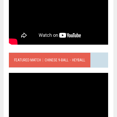
FEATURED MATCH｜CHINESE 9-BALL．HEYBALL