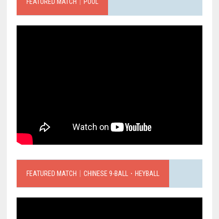
FEATURED MATCH｜POOL
FEATURED MATCH｜CHINESE 9-BALL．HEYBALL