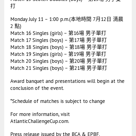
打
Monday July 11 – 1:00 p.m.(本地時間 7月12日 清晨
2 點)
Match 16 Singles (girls) – 第16場 男子單打
Match 17 Singles (boys) – 第17場 男子單打
Match 18 Singles (boys) – 第18場 男子單打
Match 19 Singles (girls) – 第19場 男子單打
Match 20 Singles (boys) – 第20場 男子單打
Match 21 Singles (boys) – 第21場 男子單打
Award banquet and presentations will begin at the
conclusion of the event.
*Schedule of matches is subject to change
For more information, visit
AtlanticChallengeCup.com.
Press release issued by the BCA & EPBF.