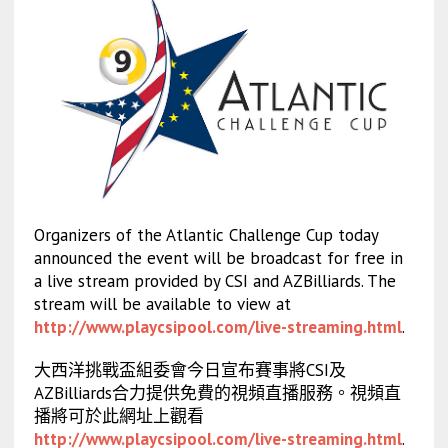
Organizers of the Atlantic Challenge Cup today
announced the event will be broadcast for free in
a live stream provided by CSI and AZBilliards. The
stream will be available to view at
http://www.playcsipool.com/live-streaming.html
.
大西洋挑戰盃組委會今日宣布賽事將CSI及
AZBilliards合力提供免費的視頻直播服務。視頻直
播將可於此網址上觀看
http://www.playcsipool.com/live-streaming.html
.